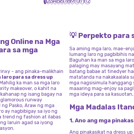
1
2
3
4
5
6
7
8
9
10
11
12
BIHIS
SA
ANGELA
INSTA
NG
MODA
PAGBIBIHIS
SA
MAHIWAGAN
Y
NG
PAGBIBIHIS
NA
HITSURA
N
RAW
NI
DRESS
UP
NA
HON
NG
FASHION
TAG-INIT
ARAP
NA
ARAW
NG
UNICORN
UENCER
MAY
STYLE
MGA
PATRICK
MAHIWAGAN
SPORTS
PARA
SA
PAGTATAPOS
MAKEOVER
SPROUTS
MAGKASINT
SA
MGA
BABAE
UE
ATAPOS
SA
PASKO
AIBIGAN
💡 Perpekto para 
eng Online na Mga
PAGKABUHA
para sa mga
Sa aming mga laro, mae-enj
lumang laro ng pagbibihis n
Baguhan ka man sa mga laro 
palaging may masayang matut
inxy - ang pinaka-malikhain
batang babae at tinedyer ha
 laro para sa dress up
matatanda na nakakaalala sa
ahilig ka man sa mga laro
mga nagsisimula hanggang s
ebrity makeover, o kahit na
maaaring mag-enjoy sa pag
akahanap ng isang bagay na
mga ideya para sa kasuotan,
a glamorous runway
d ng Pasko, Araw ng mga
Mga Madalas Itan
ro ay nagbibigay sa iyo ng
trend ng fashion at ilabas
1. Ano ang mga pinakas
eng laruin agad sa iyong
tasyon.
Ang pinakasikat na dress up