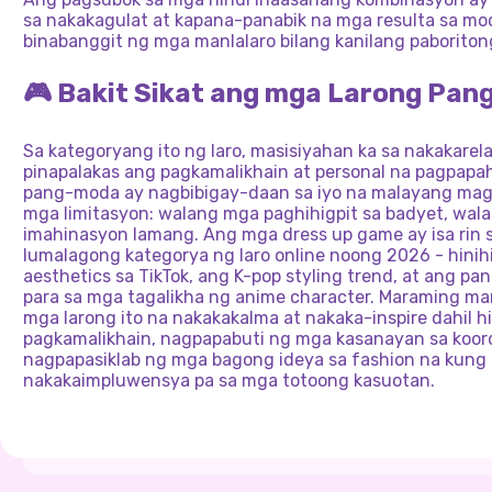
sa nakakagulat at kapana-panabik na mga resulta sa mo
binabanggit ng mga manlalaro bilang kanilang paboriton
🎮 Bakit Sikat ang mga Larong Pan
Sa kategoryang ito ng laro, masisiyahan ka sa nakakare
pinapalakas ang pagkamalikhain at personal na pagpapa
pang-moda ay nagbibigay-daan sa iyo na malayang ma
mga limitasyon: walang mga paghihigpit sa badyet, wal
imahinasyon lamang. Ang mga dress up game ay isa rin s
lumalagong kategorya ng laro online noong 2026 - hini
aesthetics sa TikTok, ang K-pop styling trend, at ang 
para sa mga tagalikha ng anime character. Maraming m
mga larong ito na nakakakalma at nakaka-inspire dahil hi
pagkamalikhain, nagpapabuti ng mga kasanayan sa koord
nagpapasiklab ng mga bagong ideya sa fashion na kung
nakakaimpluwensya pa sa mga totoong kasuotan.