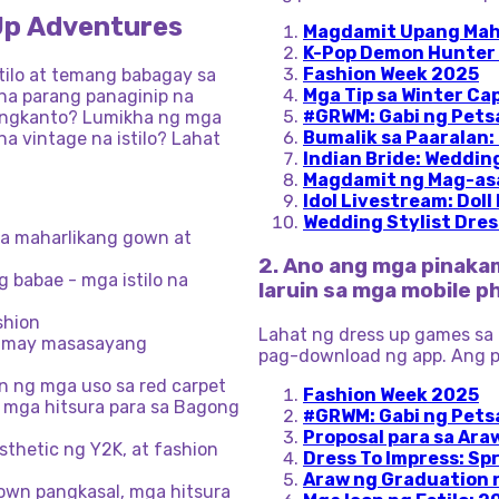
Up Adventures
Magdamit Upang Ma
K-Pop Demon Hunter
Fashion Week 2025
tilo at temang babagay sa
Mga Tip sa Winter Ca
a parang panaginip na
#GRWM: Gabi ng Pets
ngkanto? Lumikha ng mga
Bumalik sa Paaralan:
a vintage na istilo? Lahat
Indian Bride: Weddin
Magdamit ng Mag-asa
Idol Livestream: Doll
Wedding Stylist Dre
ga maharlikang gown at
2. Ano ang mga pinaka
 babae - mga istilo na
laruin sa mga mobile p
shion
Lahat ng dress up games sa 
a may masasayang
pag-download ng app. Ang pi
on ng mga uso sa red carpet
Fashion Week 2025
mga hitsura para sa Bagong
#GRWM: Gabi ng Pets
Proposal para sa Ara
sthetic ng Y2K, at fashion
Dress To Impress: Spr
Araw ng Graduation n
own pangkasal, mga hitsura