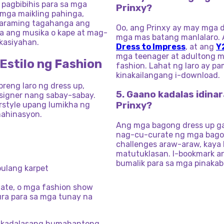
pagbibihis para sa mga
Prinxy?
mga maikling pahinga,
. Maraming tagahanga ang
Oo, ang Prinxy ay may mga d
 ang musika o kape at mag-
mga mas batang manlalaro. 
kasiyahan.
Dress to Impress
, at ang
Y
mga teenager at adultong ma
Estilo ng Fashion
fashion. Lahat ng laro ay pa
kinakailangang i-download.
reng laro ng dress up,
5. Gaano kadalas idin
esigner nang sabay-sabay.
rstyle upang lumikha ng
Prinxy?
mahinasyon.
Ang mga bagong dress up ga
nag-cu-curate ng mga bagon
challenges araw-araw, kaya
matutuklasan. I-bookmark 
bumalik para sa mga pinaka
 pulang karpet
date, o mga fashion show
a para sa mga tunay na
y kadalasang humahantong