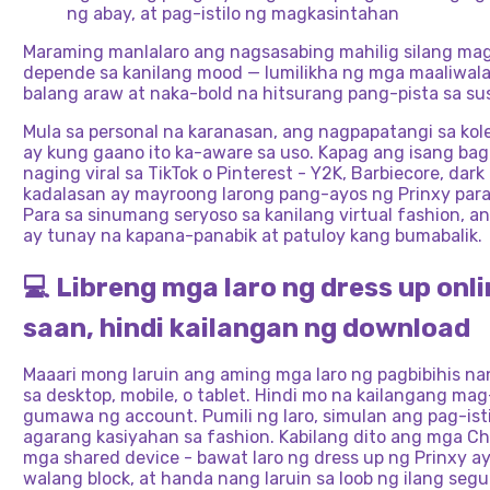
ng abay, at pag-istilo ng magkasintahan
Maraming manlalaro ang nagsasabing mahilig silang mag
depende sa kanilang mood — lumilikha ng mga maaliwal
balang araw at naka-bold na hitsurang pang-pista sa su
Mula sa personal na karanasan, ang nagpapatangi sa kol
ay kung gaano ito ka-aware sa uso. Kapag ang isang bag
naging viral sa TikTok o Pinterest - Y2K, Barbiecore, dar
kadalasan ay mayroong larong pang-ayos ng Prinxy para d
Para sa sinumang seryoso sa kanilang virtual fashion, a
ay tunay na kapana-panabik at patuloy kang bumabalik.
💻 Libreng mga laro ng dress up onli
saan, hindi kailangan ng download
Maaari mong laruin ang aming mga laro ng pagbibihis na
sa desktop, mobile, o tablet. Hindi mo na kailangang mag-
gumawa ng account. Pumili ng laro, simulan ang pag-ist
agarang kasiyahan sa fashion. Kabilang dito ang mga C
mga shared device - bawat laro ng dress up ng Prinxy a
walang block, at handa nang laruin sa loob ng ilang se