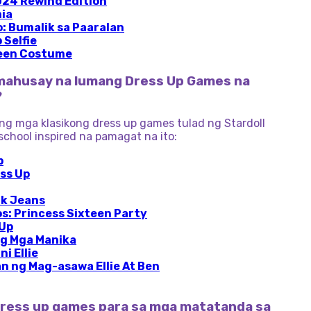
2024 Rewind Edition
mia
lo: Bumalik sa Paaralan
 Selfie
ween Costume
mahusay na lumang Dress Up Games na
?
 ng mga klasikong dress up games tulad ng Stardoll
chool inspired na pamagat na ito:
p
ss Up
rk Jeans
s: Princess Sixteen Party
 Up
Ng Mga Manika
i Ellie
n ng Mag-asawa Ellie At Ben
ress up games para sa mga matatanda sa