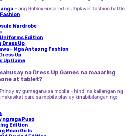
hanga
- ang Roblox-inspired multiplayer fashion battle
 Fashion
psule Wardrobe
a
 Uniforms Edition
g Dress Up
wa – Mga Antas ng Fashion
 Dress Up
ss Up Game
mahusay na Dress Up Games na maaaring
hone at tablet?
Prinxy ay gumagana sa mobile - hindi na kailangan ng
nakasikat para sa mobile play ay kinabibilangan ng:
a
w ng mga Puso
ing Edition
g Mean Girls