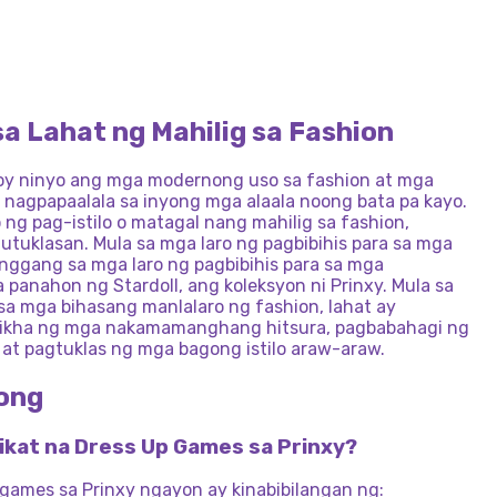
SA
MANGANGASO
SCHOOL:
G
SA
NG
MGA
G
CREATOR
-
LABAN
SA
MAGKASINTAHANG
KAKAIBANG
NG
K-POP
NA
MAGBIHIS
PANGANGALAGA
MANIKA
NA
BIHISAN
LARO
MAHINANG
G
MAYAMAN
SA
MODA
ESTILO
NG
NG
ALAGANG
PAPEL
-
MGA
AHAN
PARA
SA
MGA
BABAE:
KOLEHIYO
DEMONYO
HAYOP:
OBBY
MANIKA
NA
NG
BABAE
MAGBIHIS
AT
sa Lahat ng Mahilig sa Fashion
DRESS-UP
3D
CHIBI
Y
MAGPABAGO
oy ninyo ang mga modernong uso sa fashion at mga
a nagpapaalala sa inyong mga alaala noong bata pa kayo.
ng pag-istilo o matagal nang mahilig sa fashion,
uklasan. Mula sa mga laro ng pagbibihis para sa mga
nggang sa mga laro ng pagbibihis para sa mga
 panahon ng Stardoll, ang koleksyon ni Prinxy. Mula sa
a mga bihasang manlalaro ng fashion, lahat ay
likha ng mga nakamamanghang hitsura, pagbabahagi ng
 at pagtuklas ng mga bagong istilo araw-araw.
ong
ikat na Dress Up Games sa Prinxy?
 games sa Prinxy ngayon ay kinabibilangan ng: