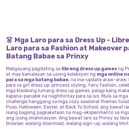
PAGBI
NA
BABAE
SA
PAGBIBIHIS
NA
AKING
Y2K
GLAM
PAGBIBIHIS
NG
BUHA
FASHION
NA
BLUSH
SA
A
PANA
MATAAS
NA
MAY
CUTE
NA
PANG
CLASH
MGA
HIPSTER
INFL
LAGDA
NG
FASHION
GIRL
SAN
MOON
PAARALAN
CANDY
CANE
CAP
LABAN
SA
BTS
ROOM
PARA
LEAG
SA
ESTILO
PAGT
MGA
ROCKER
MAGK
👗 Mga Laro para sa Dress Up - Libr
NG
ANIME
Laro para sa Fashion at Makeover 
Batang Babae sa Prinxy
Maligayang pagdating sa
libreng dress up games
ng Pr
at may kamalayan sa usong koleksyon ng
mga online na
para sa mga batang babae,
na ina-update araw-araw. M
para sa girl dress up, princess styling, fairy fashion, cel
mga klasikong lumang dress up games, palagi kang mak
kapana-panabik na naghihintay para sa iyo. Mula sa mg
challenge hanggang sa mga cozy seasonal themes tula
Puso, Halloween, Easter, at Back To School, ang bawat la
isang bagong pagkakataon na mag-eksperimento sa mga 
ang iyong imahinasyon. Ang bawat laro sa Prinxy ay libr
browser, walang download, walang sign-up, walang limi