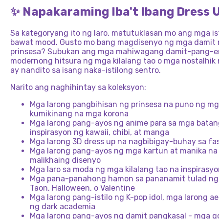
✨ Napakaraming Iba't Ibang Dress 
Sa kategoryang ito ng laro, matutuklasan mo ang mga is
bawat mood. Gusto mo bang magdisenyo ng mga damit n
prinsesa? Subukan ang mga mahiwagang damit-pang-e
modernong hitsura ng mga kilalang tao o mga nostalhik n
ay nandito sa isang naka-istilong sentro.
Narito ang naghihintay sa koleksyon:
Mga larong pangbihisan ng prinsesa na puno ng m
kumikinang na mga korona
Mga larong pang-ayos ng anime para sa mga batang
inspirasyon ng kawaii, chibi, at manga
Mga larong 3D dress up na nagbibigay-buhay sa fa
Mga larong pang-ayos ng mga kartun at manika n
malikhaing disenyo
Mga laro sa moda ng mga kilalang tao na inspirasy
Mga pana-panahong hamon sa pananamit tulad ng 
Taon, Halloween, o Valentine
Mga larong pang-istilo ng K-pop idol, mga larong ae
ng dark academia
Mga larong pang-ayos ng damit pangkasal - mga g