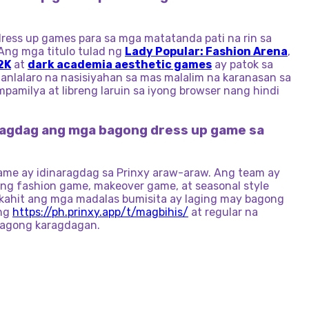
ress up games para sa mga matatanda pati na rin sa
Ang mga titulo tulad ng
Lady Popular: Fashion Arena
,
2K
at
dark academia aesthetic games
ay patok sa
nlalaro na nasisiyahan sa mas malalim na karanasan sa
mpamilya at libreng laruin sa iyong browser nang hindi
aragdag ang mga bagong dress up game sa
me ay idinaragdag sa Prinxy araw-araw. Ang team ay
g fashion game, makeover game, at seasonal style
 kahit ang mga madalas bumisita ay laging may bagong
ang
https://ph.prinxy.app/t/magbihis/
at regular na
bagong karagdagan.