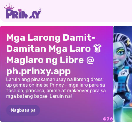
ESTILO
NG
BITUIN
NG
MAGBI
MGA
LARO
SA
COTT
Mga Larong Damit-
TAG-INIT
NG
K-POP:
PAGBIBIHIS
AT
AVAT
Damitan Mga Laro 👗
MGA
MAGBIHIS
TATTOO
SA
MAKE
Maglaro ng Libre @
MAGKASINTAHAN
INK
SHOP
ph.prinxy.app
Laruin ang pinakamahusay na libreng dress
up games online sa Prinxy - mga laro para sa
fashion, prinsesa, anime at makeover para sa
mga batang babae. Laruin na!
Magbasa pa
LARO
MGA
SIKAT
LARO
NG
IDISE
SID
AT
GINNY
LARO
NG
MAGI
ESTILO
NG
LARO
NG
FASH