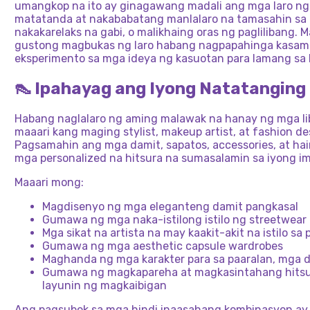
umangkop na ito ay ginagawang madali ang mga laro ng 
matatanda at nakababatang manlalaro na tamasahin sa 
nakakarelaks na gabi, o malikhaing oras ng paglilibang
gustong magbukas ng laro habang nagpapahinga kasama
eksperimento sa mga ideya ng kasuotan para lamang sa 
👠 Ipahayag ang Iyong Natatanging 
Habang naglalaro ng aming malawak na hanay ng mga lib
maaari kang maging stylist, makeup artist, at fashion d
Pagsamahin ang mga damit, sapatos, accessories, at hai
mga personalized na hitsura na sumasalamin sa iyong i
Maaari mong:
Magdisenyo ng mga eleganteng damit pangkasal
Gumawa ng mga naka-istilong istilo ng streetwear
Mga sikat na artista na may kaakit-akit na istilo sa
Gumawa ng mga aesthetic capsule wardrobes
Maghanda ng mga karakter para sa paaralan, mga 
Gumawa ng magkapareha at magkasintahang hitsur
layunin ng magkaibigan
Ang pagsubok sa mga hindi inaasahang kombinasyon a