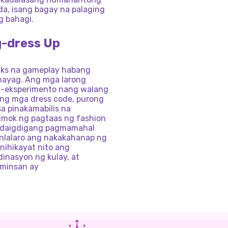
da, isang bagay na palaging
g bahagi.
g-dress Up
laks na gameplay habang
hayag. Ang mga larong
g-eksperimento nang walang
ang mga dress code, purong
a pinakamabilis na
himok ng pagtaas ng fashion
pandaigdigang pagmamahal
anlalaro ang nakakahanap ng
nihikayat nito ang
inasyon ng kulay, at
 minsan ay