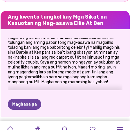
Ang kwento tungkol kay Mga Sikat na
Kasuotan ng Mag-asawa Ellie At Ben
Maglaro ng Barbie And Ken Famous Couples Costumes at
tulungan ang aming paboritong mag-asawa na magbihis
tulad ng kanilang mga paboritong celebrity! Mahilig magbihis
sina Barbie at Ken para sa iba't ibang okasyon at minsan ay
na-inspire sila sa ilang red carpet outfit na isinusuot ng mga
celebrity couple. Kaya ang hamon mo ngayon ay subukan at
muling likhain ang mga outfit na iyon. Maaari mo ring laruin
ang magandang laro sa libreng mode at gamitin lang ang
iyong pagkamalikhain para sa mga bagong kamangha-
manghang outfit. Magkaroon ng maraming kasiyahan!
Magbasa pa
PANAHON
NILOLOKO
PHOTOGRAM
GOLDIE
MGA
MGA
ELLIE
AT
PRINCESS
ELLIE
AT
MGA