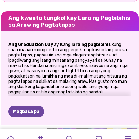
Ang kwento tungkol kay Laro ng Pagbibihis
sa Araw ng Pagtatapos
Ang Graduation Day
ay isang
laro ng pagbibihis
kung
saan maaari mong i-istilo ang perpektong kasuotan para sa
pagtatapos, paghaluin ang mga eleganteng hitsura, at
ipagdiwang ang isang minsanang pangyayari sa buhay na
may istilo. Handa na ang mga sombrero, naayos na ang mga
gown, at nasa iyo na ang spotlight! Ito na ang iyong
pagkakataon na lumikha ng mga di-malilimutang hitsura ng
pagtatapos na sisikat sa malaking araw. Mas gusto mo man
ang klasikong kagandahan o usong istilo, ang iyong mga
pagpipilian sa estilo ang magtatakda ng sandali.
👗 Gumawa ng Perpektong Kasuotan
para sa Graduation
Magbasa pa
Pumasok sa mundo ng fashion at pagdiriwang.
PAG-URI-
HIGH
PROM
BACK
2
GRADUATION
Pumili ng mga naka-istilong gown at kasuotan para sa
BUMALIK
PRINSESA
BUMALIK
HIGH
MODERNONG
ELLIE
pagtatapos