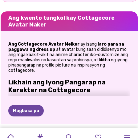
Ang kwento tungkol kay Cottagecore
Avatar Maker
Ang Cottagecore Avatar Meiker
ay isang
laro para sa
paggawa ng
dress up
at avatar kung saan dididisenyo mo
ang mga kaakit-akit na anime character, iko-customize ang
mga maaliwalas na kasuotan sa probinsya, at lilikha ng iyong
pinapangarap na profile picture na inspirasyon ng
cottagecore.
Likhain ang Iyong Pangarap na
Karakter na Cottagecore
Kung gusto mo nang gumala sa mga parang na puno ng
bulaklak, maghurno ng tinapay na gawa sa bahay sa isang
Magbasa pa
kubo sa kanayunan, o lumikha lamang ng perpektong
maaliwalas na anime avatar,
ang Cottagecore Avatar
Meiker
ang eksaktong hinahanap mo. Ang kasiya-siyang
anime dress-up game
na ito ay nagbibigay-daan sa iyong
LARO
NG
TALAARAWAN
MGA
MGA
ANIME
MEDIEVAL
PRINSESA
BRATZ
QUEENKA
CONCERT
PAPEL
NA
PASTEL
bumuo ng isang natatanging karakter mula sa simula. I-