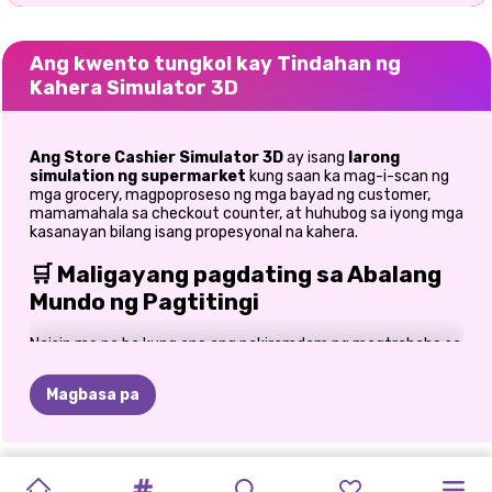
Ang kwento tungkol kay Tindahan ng
Kahera Simulator 3D
Ang Store Cashier Simulator 3D
ay isang
larong
simulation ng supermarket
kung saan ka mag-i-scan ng
mga grocery, magpoproseso ng mga bayad ng customer,
mamamahala sa checkout counter, at huhubog sa iyong mga
kasanayan bilang isang propesyonal na kahera.
🛒 Maligayang pagdating sa Abalang
Mundo ng Pagtitingi
Naisip mo na ba kung ano ang pakiramdam ng magtrabaho sa
likod ng kahera sa isang mataong supermarket?
Sa Store
Cashier Simulator 3D,
mararanasan mo ang kasabikan ng
Magbasa pa
pagpapatakbo ng isang abalang kahera habang sinusubok
ang iyong bilis, katumpakan, at kasanayan sa serbisyo sa
customer. Dumarating ang bawat customer na may dalang
shopping basket na puno ng mga produkto, at trabaho mong
MGA
LARO
IMPERYO
AKING
AKING
SIMULATOR
SUPERMARKET
SUPERMARKET
IMPERYO
MONKEY
TALAARAWAN
MGA
BOSS
MILKSHAKE
panatilihing maayos ang pila sa kahera. I-scan ang mga item,