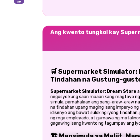
Ang kwento tungkol kay Super
🛒 Supermarket Simulator: 
Tindahan na Gustung-gusto
Supermarket Simulator: Dream Store
a
negosyo kung saan maaari kang magtayo ng 
simula, pamahalaan ang pang-araw-araw na o
na tindahan upang maging isang imperyo ng t
idisenyo ang bawat sulok ng iyong tindahan
ng mga empleyado, at gumawa ng matalinon
gagawing isang kwento ng tagumpay ang iyo
🏗️ Magsimula sa Maliit, Ma