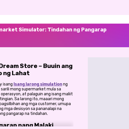
market Simulator: Tindahan ng Pangarap
Dream Store – Buuin ang
 ng Lahat
y isang
Isang larong simulation
ng
sarili mong supermarket mula sa
perasyon, at palaguin ang isang maliit
ingian. Sa larong ito, maaari mong
, pagsilbihan ang mga customer, umupa
g mga desisyon sa pananalapi na
ng pangarap na tindahan.
ngarap nang Malaki