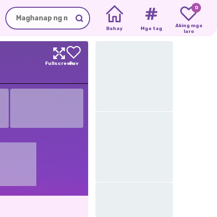
0
Aking mga
Bahay
Mga tag
laro