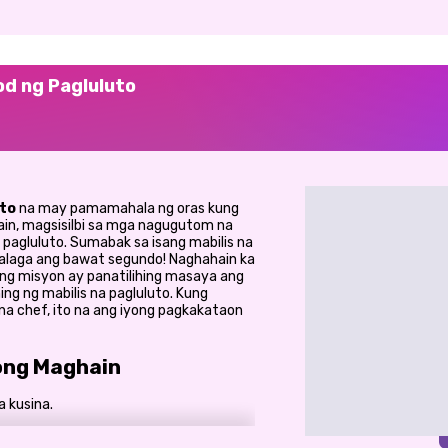
d ng Pagluluto
uto
na may pamamahala ng oras kung
in, magsisilbi sa mga nagugutom na
pagluluto. Sumabak sa isang mabilis na
halaga ang bawat segundo! Naghahain ka
ong misyon ay panatilihing masaya ang
ng ng mabilis na pagluluto. Kung
a chef, ito na ang iyong pagkakataon
nong Maghain
 kusina.
mabilis at mahusay