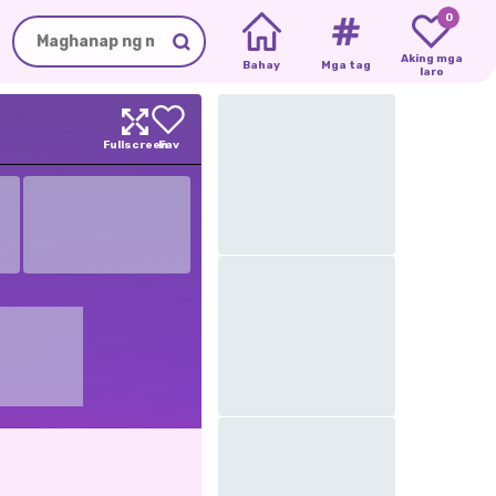
0
Aking mga
Bahay
Mga tag
laro