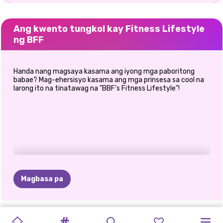
Ang kwento tungkol kay Fitness Lifestyle
ng BFF
Handa nang magsaya kasama ang iyong mga paboritong
babae? Mag-ehersisyo kasama ang mga prinsesa sa cool na
larong ito na tinatawag na "BBF's Fitness Lifestyle"!
Magbasa pa
GLITTER
OH
MY
MGA
BFF
MGA
MGA
YAKAPIN
BISPERAS
GABI
NG
BESTIES:
ANG
FASHION
BLONDES