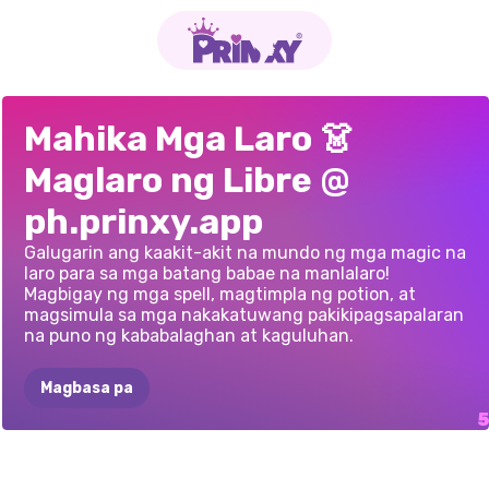
ART
NOUVEAU
VIOLET
SA
MGA
PIXIES
AT
WITCHY
MODERN
VIOLET
SPRING
Mahika Mga Laro 👗
NA
MAHIWAGANG
TAGLAGAS
MAGICAL
TALES
TRANSFORMATION
Maglaro ng Libre @
BABAE
ph.prinxy.app
Galugarin ang kaakit-akit na mundo ng mga magic na
laro para sa mga batang babae na manlalaro!
Magbigay ng mga spell, magtimpla ng potion, at
magsimula sa mga nakakatuwang pakikipagsapalaran
na puno ng kababalaghan at kaguluhan.
Magbasa pa