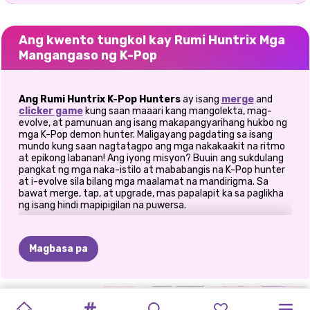
Ang kwento tungkol kay Rumi Huntrix Mga
Mangangaso ng K-Pop
Ang Rumi Huntrix K-Pop Hunters
ay isang
merge
and
clicker game
kung saan maaari kang mangolekta, mag-
evolve, at pamunuan ang isang makapangyarihang hukbo ng
mga K-Pop demon hunter. Maligayang pagdating sa isang
mundo kung saan nagtatagpo ang mga nakakaakit na ritmo
at epikong labanan! Ang iyong misyon? Buuin ang sukdulang
pangkat ng mga naka-istilo at mababangis na K-Pop hunter
at i-evolve sila bilang mga maalamat na mandirigma. Sa
bawat merge, tap, at upgrade, mas papalapit ka sa paglikha
ng isang hindi mapipigilan na puwersa.
🧸 Buuin ang Iyong Koleksyon ng
Mangangaso ng Pangarap
Magbasa pa
Maghanda upang makilala ang dose-dosenang mga
natatanging K-Pop demon hunter, bawat isa ay may kanya-
EBOLUSYON
TAGAPAG-
WOOL
ART
PAGSASAMA
K-POP
GACHA
K-POP
MIYERKULES
NAGPAPAOPERA
MALIGAYANG
PAGSAMAHIN
kanyang vibe, istilo, at kapangyarihan.