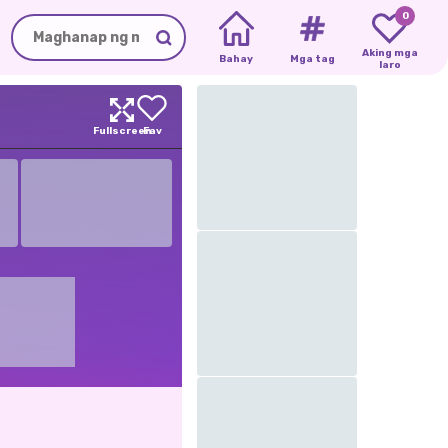
0
Aking mga
Bahay
Mga tag
laro