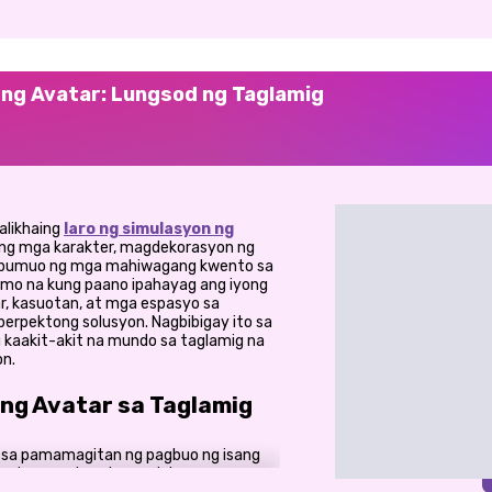
ng Avatar: Lungsod ng Taglamig
alikhaing
laro ng simulasyon ng
ng mga karakter, magdekorasyon ng
t bumuo ng mga mahiwagang kwento sa
p mo na kung paano ipahayag ang iyong
, kasuotan, at mga espasyo sa
perpektong solusyon. Nagbibigay ito sa
g kaakit-akit na mundo sa taglamig na
on.
 ng Avatar sa Taglamig
ka sa pamamagitan ng pagbuo ng isang
i mula sa malawak na seleksyon ng mga