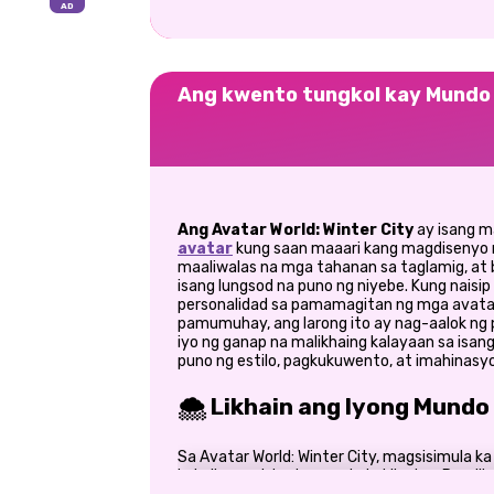
Ang kwento tungkol kay Mundo 
Ang Avatar World: Winter City
ay isang m
avatar
kung saan maaari kang magdisenyo 
maaliwalas na mga tahanan sa taglamig, a
isang lungsod na puno ng niyebe. Kung naisi
personalidad sa pamamagitan ng mga avatar
pamumuhay, ang larong ito ay nag-aalok ng 
iyo ng ganap na malikhaing kalayaan sa isan
puno ng estilo, pagkukuwento, at imahinasy
🌨️ Likhain ang Iyong Mundo
Sa Avatar World: Winter City, magsisimula 
kakaibang virtual na pagkakakilanlan. Pumil