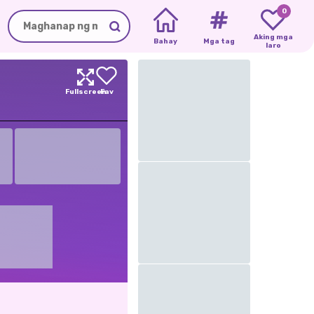
0
Aking mga
Bahay
Mga tag
laro