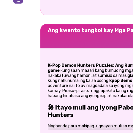
Ang kwento tungkol kay Mga Pa
K-Pop Demon Hunters Puzzles: Ang Rum
game
kung saan maaari kang bumuo ng mga i
nakakatuwang hamon, at sumisid sa masigl
Kung nahuhumaling ka sa usong
kpop demo
adventure na ito ay magdadala sa iyong mga
kamay. Piraso-piraso, magpapakita ka ng m
habang hinahasa ang iyong isip at nakakarel
🎤 Itayo muli ang Iyong Pa
Hunters
Maghanda para makipag-ugnayan muli sa mg