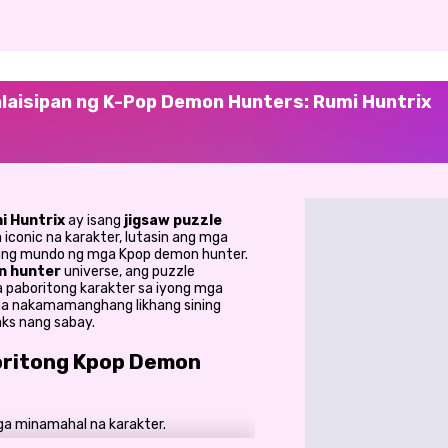
laisipan ng K-Pop Demon Hunters: Rumi Huntrix
i Huntrix
ay isang
jigsaw puzzle
conic na karakter, lutasin ang mga
ang mundo ng mga Kpop demon hunter.
n hunter
universe, ang puzzle
 paboritong karakter sa iyong mga
ga nakamamanghang likhang sining
aks nang sabay.
boritong Kpop Demon
a minamahal na karakter.