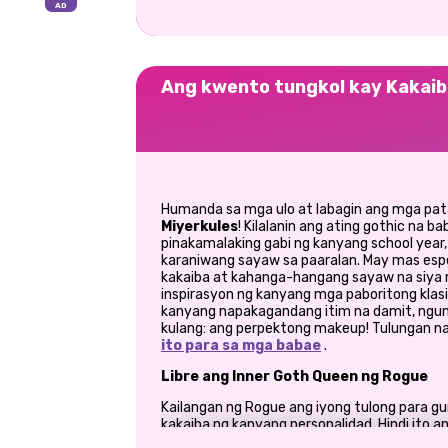
Ang kwento tungkol kay Kakaib
Humanda sa mga ulo at labagin ang mga pa
Miyerkules
! Kilalanin ang ating gothic na b
pinakamalaking gabi ng kanyang school year, 
karaniwang sayaw sa paaralan. May mas espes
kakaiba at kahanga-hangang sayaw na siya
inspirasyon ng kanyang mga paboritong klasik
kanyang napakagandang itim na damit, ngun
kulang: ang perpektong makeup! Tulungan na
ito para sa mga babae
.
Libre ang Inner Goth Queen ng Rogue
Kailangan ng Rogue ang iyong tulong para g
kakaiba ng kanyang personalidad. Hindi ito an
banayad na tono. Pinag-uusapan natin ang 