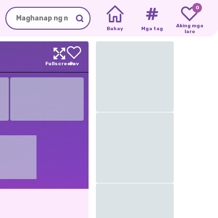
0
Aking mga
Bahay
Mga tag
laro