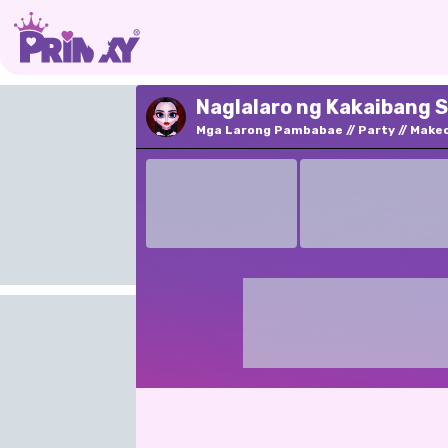
Naglalaro ng Kakaibang S
Mga Larong Pambabae
Party
Make