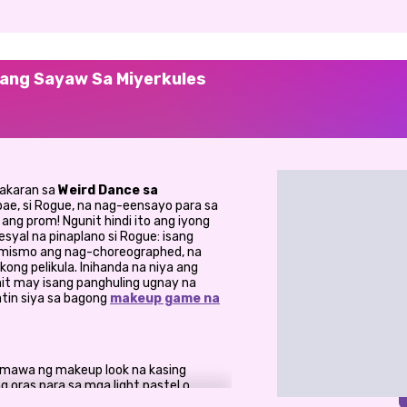
ang Sayaw Sa Miyerkules
takaran sa
Weird Dance sa
abae, si Rogue, na nag-eensayo para sa
ang prom! Ngunit hindi ito ang iyong
yal na pinaplano si Rogue: isang
 mismo ang nag-choreographed, na
ong pelikula. Inihanda na niya ang
it may isang panghuling ugnay na
tin siya sa bagong
makeup game na
umawa ng makeup look na kasing
g oras para sa mga light pastel o
tungkol sa
bold, dark, at dramatic